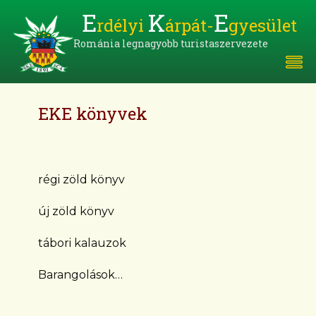
E
K
E
rdélyi
árpát-
gyesület
Románia legnagyobb turistaszervezete
EKE könyvek
régi zöld könyv
új zöld könyv
tábori kalauzok
Barangolások…