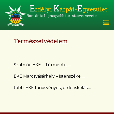
E
K
E
rdélyi
árpát-
gyesület
Románia legnagyobb turistaszervezete
Természetvédelem
Szatmári EKE – Túrmente, …
EKE Marosvásárhely – Istenszéke …
többi EKE tanösvények, erdei iskolák…