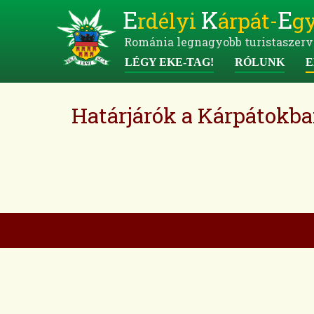
E
K
E
rdélyi
árpát-
gy
Románia legnagyobb turistaszerv
LÉGY EKE-TAG!
RÓLUNK
E
Határjárók a Kárpátokb