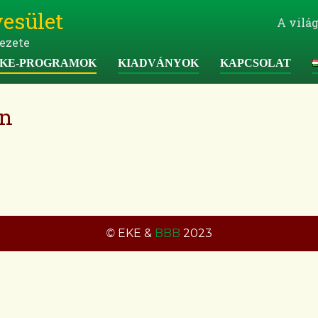
esület
A világ
ezete
KE-PROGRAMOK
KIADVÁNYOK
KAPCSOLAT
an
©
EKE &
BBB
2023