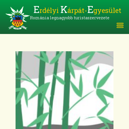
E
K
E
rdélyi
árpát-
gyesület
Románia legnagyobb turistaszervezete